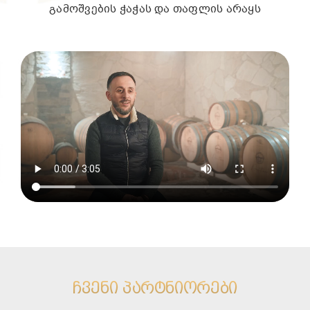
გამოშვების ჭაჭას და თაფლის არაყს
ᲩᲕᲔᲜᲘ ᲞᲐᲠᲢᲜᲘᲝᲠᲔᲑᲘ